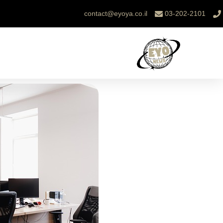
contact@eyoya.co.il
03-202-2101