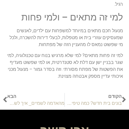
רגיל.
למי זה מתאים – ולמי פחות
מנעול חכם מתאים במיוחד למשפחות עם ילדים, לאנשים
שמעסיקים עוזרי בית או מטפלות, לבעלי דירות להשכרה, ולכל
מי שפשוט נמאס לו מהעניין הזה של מפתחות.
למי זה פחות מתאים? למי שלא מרגיש בנוח עם טכנולוגיה, למי
שגר בבניין ישן עם דלת לא סטנדרטית, או למי שפשוט מעדיף
את הפשטות של מפתח מסורתי. וזה בסדר גמור – מנעול מכני
איכותי עדיין מספק אבטחה מצוינת.
הקודם
הבא
בונים בית חדש? כמה טיפים שכדאי שתכירו
מהאדמה לשמיים_ איך לשלב גראודינג, חוק המשיכה וצמידי נחושת למסע של התפתחות אישית מואצת