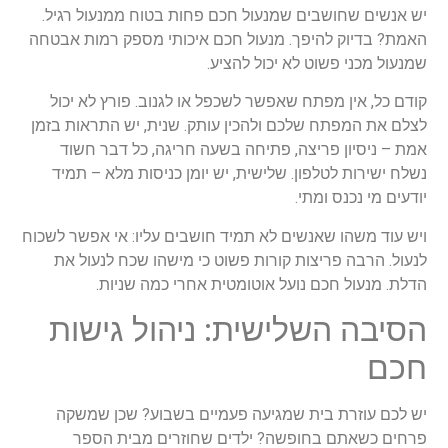
יש אנשים שחושבים שמנעול חכם פחות בטוח ממנעול רגיל.
האמת? בדיוק להיפך. מנעול חכם איכותי מספק רמות אבטחה
שמנעול מכני פשוט לא יכול להציע.
קודם כל, אין מפתח שאפשר לשכפל או לגנוב. פורץ לא יכול
לצלם את המפתח שלכם ולהכין עותק. שנית, יש התראות בזמן
אמת – ניסיון פריצה, פתיחה בשעה חריגה, כל דבר חשוד
נשלח ישירות לטלפון. שלישית, יש יומן כניסות מלא – תמיד
יודעים מי נכנס ומתי.
ויש עוד משהו שאנשים לא תמיד חושבים עליו: אי אפשר לשכוח
לנעול. הרבה פריצות קורות פשוט כי מישהו שכח לנעול את
הדלת. מנעול חכם נועל אוטומטית אחרי כמה שניות.
הסיבה השלישית: ניהול גישות
חכם
יש לכם עוזרת בית שמגיעה פעמיים בשבוע? שכן שמשקה
פרחים כשאתם בחופשה? ילדים שחוזרים מבית הספר