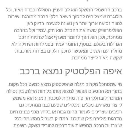
ברכב החשמלי המשקל הוא לב העניין. הסוללה כבדה מאוד, וכל
קילוגרם שמצליחים לחסוך בשאר חלקי הרכב מתורגם ישירות
לטווח נסיעה ארוך יותר בין טעינה לטעינה. בדיוק כאן
הפוליפרופילן עושה את ההבדל. הוא חזק, עמיד וקל בהרבה
ממתכת, ולכן הוא הפך לחומר מועדף אצל יצרניות הרכב
הגדולות בעולם. בנוסף, החומר עמיד בפני לחות ושחיקה, לא
מחליד עם השנים ומאפשר לתכנן חלקים בצורות מורכבות
שקשה מאוד לייצר ממתכת.
איפה הפלסטיק נמצא ברכב
מי שמסתכל מקרוב מגלה שהפלסטיק נמצא כמעט בכל מקום.
בתוך תא הנוסעים אפשר למצוא אותו בלוחות הדלת, בקונסולה
המרכזית ובחלקי הריפוד. מתחת למכסה המנוע הוא משמש
לייצור מארזים, מכלים ומכלולים שפעם נבנו ממתכת. גם
רכיבים שצריכים לעמוד בחום גבוה או בלחץ מכני נבנים היום
מדרגות פוליפרופילן שתוכננו במדויק בשביל המשימה. ככל
שיצרניות הרכב מחפשות עוד דרכים להוריד משקל, רשימת