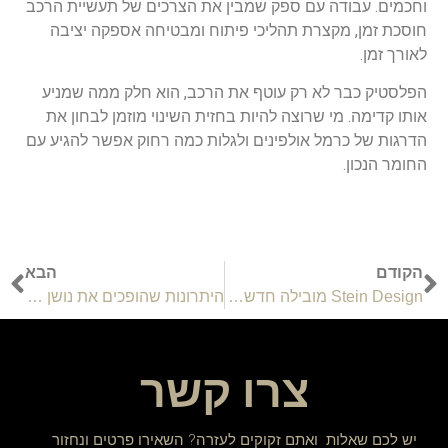
וחכמים. עבודה עם ספק שמבין את הצרכים של תעשיית הרכב
חוסכת זמן, מקצרת תהליכי פיתוח ומבטיחה אספקה יציבה
לאורך זמן.
הפלסטיק כבר לא רק עוטף את הרכב, הוא חלק ממה שמניע
אותו קדימה. מי שרוצה להיות בחזית השינוי מוזמן לבחון את
הדרגות של כרמל אולפינים ולגלות כמה רחוק אפשר להגיע עם
החומר הנכון.
הקודם
הבא
Stein Design מובילה חדשנות בעולם החיפויים בהתאמה אישית
היתרונות שהופכים את נושן לכלי עבודה מרכזי עבור צוותים ועסקים מודרניים
צרו קשר
יש לכם שאלות ואתם זקוקים לעזרה? השאירו פרטים ונחזור