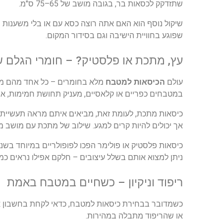
שתזדקק
לכסאות
בר
,
בגובה
מושב
של
65–75
ס
"
מ
.
שיקול
נוסף
הוא
האם
אתה
רוצה
כסא
עם
או
בלי
משענות
י
שפוגע
בחוויית
הישיבה
וגם
בסידור
המקום
.
עץ
,
מתכת
או
פלסטיק
? –
חומרי
הגלם
ש
עולם
הכיסאות
למטבח
מלא
בחומרים
–
כל
אחד
מהם
מ
במטבחים
כפריים
או
קלאסיים
,
מעניק
תחושת
חמימות
,
אך
כיסאות
מתכת
,
לעומת
זאת
,
מביאים
איתם
מראה
תעשייתי
אך
יכולים
להיות
קרים
למגע
.
שילוב
של
מתכת
עם
מושב
מ
כיסאות
פלסטיק
או
פולימר
הפכו
לפופולריים
במיוחד
בשני
ניתן
למצוא
אותם
בשלל
עיצובים
–
חלקם
אפילו
נראים
כמו
ריפוד
וניקיון
–
כשחיים
במטבח
באמת
כשמדובר
בבחירת
כיסאות
למטבח
,
כדאי
לקחת
בחשבון
א
או
שהריפוד
מתבלה
במהירות
.