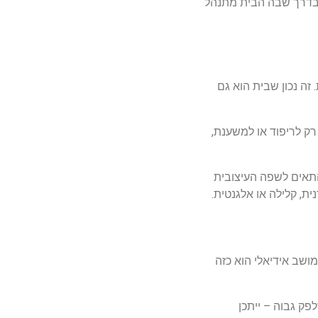
בדרך
שבה
הבית
מתנהל
.
זה
נכון
שבית
הוא
גם
רק
לריפוד
או
למשענת
,
תאים
לשפה
העיצובית
ית
,
קלילה
או
אלגנטית
.
מושב
אידיאלי
הוא
כזה
לפק
גבוה
–
ייתכן