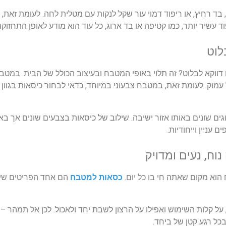
,
בד
רחיץ
,
או
ריפוד
דמוי
עור
שקל
לנקות
עם
מטלית
לחה
.
לעומת
זאת
,
ד
עשיר
יותר
,
כמו
קטיפה
או
בד
ארוג
,
כל
עוד
הוא
מודע
לאופן
התחזוקה
לוט
דווקא
לבלוט
?
זה
תלוי
באופי
המטבח
ובעיצוב
הכולל
של
הבית
.
במטב
עמוק
.
לעומת
זאת
,
במטבח
צבעוני
במיוחד
,
כדאי
לבחור
כיסאות
בגוון
גים
שונים
באותו
אזור
ישיבה
.
שילוב
של
כיסאות
בצבעים
שונים
אך
באו
ים
עניין
וייחודיות
.
נוח
,
נעים
ומדויק
הוא
מקום
שאתה
חי
בו
כל
יום
.
כסאות
למטבח
הם
אחד
הפריטים
שי
על
קלות
השימוש
ואפילו
על
הרצון
לשבת
יחד
ולאכול
.
לכן
אל
תמהר
–
בכל
רגע
קטן
של
ביחד
.