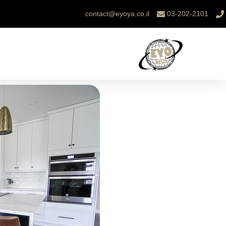
contact@eyoya.co.il
03-202-2101