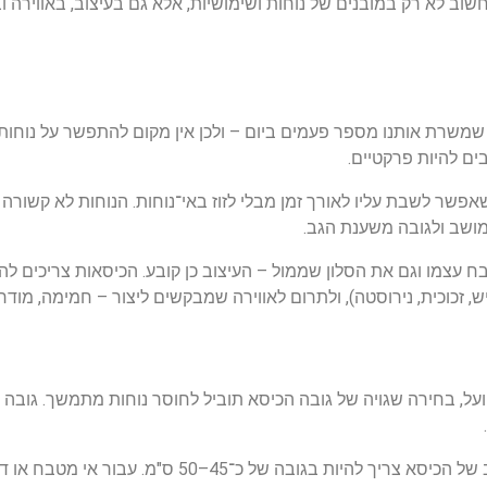
שוב
לא
רק
במובנים
של
נוחות
ושימושיות
,
אלא
גם
בעיצוב
,
באווירה
ו
שמשרת
אותנו
מספר
פעמים
ביום
–
ולכן
אין
מקום
להתפשר
על
נוחות
בים
להיות
פרקטיים
.
אפשר
לשבת
עליו
לאורך
זמן
מבלי
לזוז
באי
־
נוחות
.
הנוחות
לא
קשורה
ושב
ולגובה
משענת
הגב
.
ח
עצמו
וגם
את
הסלון
שממול
–
העיצוב
כן
קובע
.
הכיסאות
צריכים
לה
ש
,
זכוכית
,
נירוסטה
),
ולתרום
לאווירה
שמבקשים
ליצור
–
חמימה
,
מודרנ
על
,
בחירה
שגויה
של
גובה
הכיסא
תוביל
לחוסר
נוחות
מתמשך
.
גובה
.
של
הכיסא
צריך
להיות
בגובה
של
כ
־45–50
ס
"
מ
.
עבור
אי
מטבח
או
ד