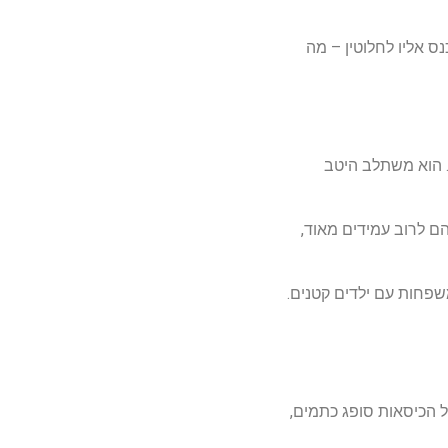
נס
אליו
לחלוטין
–
מה
הוא
משתלב
היטב
ם
לרוב
עמידים
מאוד
,
שפחות
עם
ילדים
קטנים
.
הכיסאות
סופג
כתמים
,