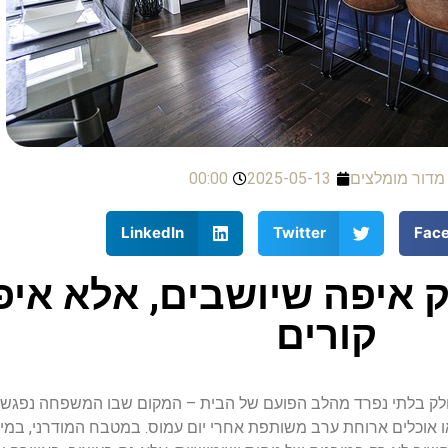
מדור מומלצים
2025-05-13
00:00
LinkedIn
Twitter
Fac
 איפה שיושבים, אלא איפ
קורים
לק
בלתי
נפרד
מהלב
הפועם
של
הבית
–
המקום
שבו
המשפחה
נפגש
ו
אוכלים
ארוחת
ערב
משותפת
אחרי
יום
עמוס
.
במטבח
המודרני
,
במיו