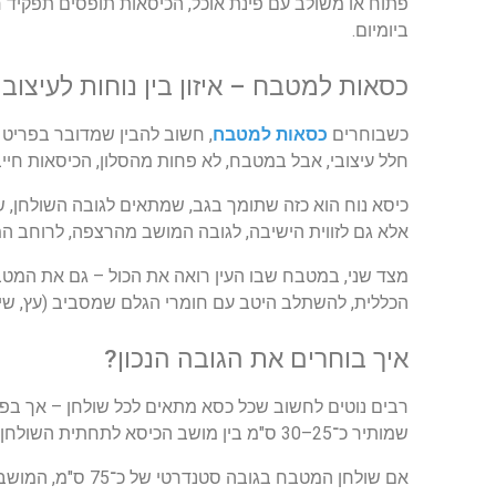
פתוח
או
משולב
עם
פינת
אוכל
,
הכיסאות
תופסים
תפקיד
ח
ביומיום
.
כסאות
למטבח
–
איזון
בין
נוחות
לעיצוב
כשבוחרים
כסאות
למטבח
,
חשוב
להבין
שמדובר
בפריט
חלל
עיצובי
,
אבל
במטבח
,
לא
פחות
מהסלון
,
הכיסאות
חיי
כיסא
נוח
הוא
כזה
שתומך
בגב
,
שמתאים
לגובה
השולחן
,
ש
אלא
גם
לזווית
הישיבה
,
לגובה
המושב
מהרצפה
,
לרוחב
המ
מצד
שני
,
במטבח
שבו
העין
רואה
את
הכול
–
גם
את
המטב
הכללית
,
להשתלב
היטב
עם
חומרי
הגלם
שמסביב
(
עץ
,
שי
איך
בוחרים
את
הגובה
הנכון
?
רבים
נוטים
לחשוב
שכל
כסא
מתאים
לכל
שולחן
–
אך
בפו
שמותיר
כ
־25–30
ס
"
מ
בין
מושב
הכיסא
לתחתית
השולחן
אם
שולחן
המטבח
בגובה
סטנדרטי
של
כ
־75
ס
"
מ
,
המושב