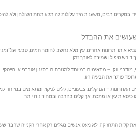
ד
.
במקרים
רבים
,
משענות
היד
עלולות
להיתקע
תחת
השולחן
ולא
להיכ
עושים
את
ההבדל
ביא
איתו
יתרונות
אחרים
.
עץ
מלא
נחשב
לחומר
חמים
,
טבעי
ועל
־
זמני
.
דורש
טיפול
ושמירה
לאורך
זמן
.
,
מודרני
ונקי
–
מתאימים
במיוחד
למטבחים
בסגנון
אורבני
או
הייטקי
.
ה
רופד
פותר
את
הבעיה
הזו
.
ם
האחרונות
–
הם
קלים
,
צבעוניים
,
קלים
לניקוי
,
ומתאימים
במיוחד
למ
כיסאות
עץ
או
מתכת
,
אך
קלים
בהרבה
ובמחיר
נוח
יותר
.
ת
קלות
התחזוקה
.
לא
מעט
אנשים
מגלים
רק
אחרי
הקנייה
שהבד
שעל