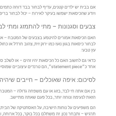
אם
בבית
יש
ילדים
קטנים
,
עדיף
לבחור
בבד
דוחה
כתמים
ויודע
שהכיסאות
ישמשו
בעיקר
לאירוח
–
יכול
לבחור
בריפו
צבעים
וסגנונות
–
מתי
להתמזג
ומתי
לב
האם
הכיסאות
אמורים
להיטמע
בצבעים
של
המטבח
–
או
לבחור
כיסאות
בגוון
נועז
כמו
ירוק
זית
,
צהוב
חרדל
או
כחול
עץ
טבעי
.
כדאי
גם
לחשוב
האם
כל
הכיסאות
יהיו
זהים
–
או
לשלב
סו
אחד
כ
״
piece
statement
״,
הם
טרנדים
עיצוביים
שמוסיפ
לסיכום
:
איפה
שאוכלים
–
חייבים
שיהיה
בין
אם
אתה
חי
לבד
,
בזוג
או
עם
משפחה
גדולה
–
המטבח
הזאת
לנעימה
ונוחה
יותר
,
בכל
פעם
שאתה
מתיישב
.
הם
משפיעים
על
נוחות
הישיבה
,
על
האסתטיקה
של
הבית
,
תרגיש
–
ותבחר
נכון
.
זה
משתלם
בכל
בוקר
,
בכל
ארוחה
,
ו