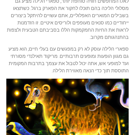
לאלו המחפשים חוויה סוחפת יותר, ספארי הלילה מציע גם
מסלולי הליכה בהם תוכלו לחקור את הפארק ברגל. כשתצאו
בשבילים המוארים האפלוליים, אתם עשויים להיתקל ביצורים
ייחודיים כמו סנאים מעופפים ולוריסים איטיים. זו הזדמנות
לראות את החיות החמקמקות הללו בסביבתם הטבעית ולצפות
בהתנהגותם מקרוב.
ספארי הלילה עוסק לא רק במפגשים עם בעלי חיים; הוא מציע
גם מגוון הופעות ומופעים תרבותיים. מריקוד תאילנדי מסורתי
ועד למופעי אש, אתה יכול לטבול את עצמך בתרבות המקומית
התוססת תוך כדי הנאה מאווירת הלילה.