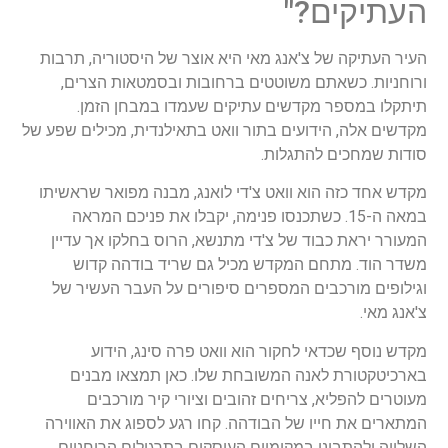
העתיקים?"
העיר העתיקה של צ'אנג מאי היא אוצר של היסטוריה, תרבות
ורוחניות. כשאתם משוטטים ברחובות ובסמטאות הצרים,
תיתקלו במספר מקדשים עתיקים שעמדו במבחן הזמן.
מקדשים אלה, הידועים בתור וואט בתאילנדית, מכילים שפע של
סודות שמחכים להתגלות.
מקדש אחד כזה הוא וואט צ'די לואנג, מבנה מפואר שראשיתו
במאה ה-15. כשתכנסו פנימה, יקבלו את פניכם המראה
המעורר יראת כבוד של צ'די מתנשא, הרוס בחלקו אך עדיין
משדר הוד. מתחם המקדש מכיל גם שריד בודהה קדוש
וגילופים מורכבים המספרים סיפורים על העבר העשיר של
צ'אנג מאי.
מקדש נוסף שכדאי לחקור הוא וואט פרה סינג, הידוע
בארכיטקטורת לאנה המשובחת שלו. כאן תמצאו מבנים
מעוטרים להפליא, צריחים זהובים וציורי קיר מורכבים
המתארים את חייו של הבודהה. קחו רגע לספוג את האווירה
השלווה ולהתבונן במקומיים העוסקים בתרגולים הרוחניים