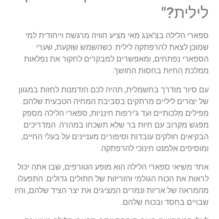
לילית?"
ספארי הלילה בצ'אנג מאי מציע חוויה מרגשת וייחודית למי
שמוכן לצאת להרפתקה לילית. כשהשמש שוקעת, שערי
הספארי נפתחים, ומאפשרים למבקרים לחקור את נפלאות
ממלכת החיות בחסות החושך.
עם סיור מודרך בחשמלית, תהיה לכם הזדמנות לחזות במגוון
של יצורים ליליים מרתקים בסביבת המחיה הטבעית שלהם.
מפילים מלכותיים ועד ג'ירפות חינניות, ספארי הלילה מספק
מפגש מקרוב עם חיות בר שלא תשכחו במהרה. המדריכים
הבקיאים חולקים עובדות וסיפורים מעניינים על בעלי החיים,
ומוסיפים אלמנט חינוכי להרפתקה.
אחד משיאי ספארי הלילה הוא מופע הטורפים, שבו אתה יכול
לראות את הכוח הגולמי והזריזות של חתולים גדולים. התפעלו
מהמראה של אריות ונמרים המציגים את יצר הציד שלהם, והיו
שבויים בחסד ובכוח שלהם.