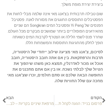
ביצירת יצירת מופת משלך.
שום טבילה תרבותית בצ'אנג מאי אינה שלמה מבלי לחוות את
הפסטיבלים התוססים החוגגים את מסורות לאנה. פסטיבל
הפנסים של Yi Peng ופסטיבל המים Songkran הם שניים
מהאירועים הפופולריים ביותר שמושכים מבקרים מכל העולם.
שחרר פנס לשמי הלילה או הצטרף לקרבות המים כשאתה
הופך לחלק מהחגיגות התוססות והמשמחות הללו.
לסיכום, צ'אנג מאי מציעה שילוב ייחודי של היסטוריה,
תרבות והרפתקאות. בין אם אתה חובב היסטוריה, חובב
אוכל או מכור לאדרנלין, תמצא כאן משהו שיהפוך את
הטיול שלך לבלתי נשכח. אז בין אם אתם מתכננים את
החופשה הבאה שלכם או סתם חולמים, זכרו שצ'אנג מאי
מחכה עם שלל החוויות שלה.
הקודם
הבא
פרסום בנייד: הגעה לקהל תוך כדי תנועה
מרפאת שיניים בקריות – לבחור נכון