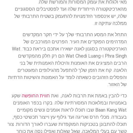
מאי ולגלות את עומק המסורות והמורשת שלה.
מהארכיטקטורה הייחודית שלה ועד לפסטיבלים הססגוניים
שלה, יש אינספור הזדמנויות להתעמק בשטיח התרבותי של
ממלכה עתיקה זו.
התחל את המסע התרבותי שלך על ידי חקר המקדשים
המדהימים הפוקדים את העיר. הפרטים המורכבים של
הארכיטקטורה בסגנון לאנה ישאירו אתכם ביראת כבוד. Wat
Phra Singh ו-Wat Chedi Luang הם רק חלק מהמקדשים
הרבים המציגים את האומנות והיכולת האמנותית של בני
הלאנה. קח את הזמן שלך להתפעל מהגילופים המעוטרים
והפסלים הזהובים כשאתה לומד על האמונות והשיטות הדתיות
של האזור.
כדי להבין באמת את תרבות לאנה, ואת
חווית החופשה
שקע
באמנויות ובמלאכות המסורתיות שלה. בקרו בכפר האומנים
Baan Kang Wat שבו תוכלו לראות אומנים ונשים מקומיים
בעבודה. מכלי חרס ואריגה ועד גילוף עץ וייצור תכשיטי כסף,
תוכלו להתבונן בטכניקות המוקפדות שעברו לאורך הדורות. צור
קשר עם בעלי המלאכה, שאל שאלות ואפילו נסה את כוחך