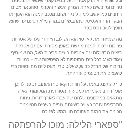
Khao Soi הוא מרק אטריות על בסיס קארי שעשוי מתבלינים
טריים ומיובשים כאחד. המרק העשיר והקרמי ספוג ארומטים
ריחניים כמו עשב לימון, ג'ינג'ר ושום. מככב המנה הוא העוף או
הבקר הרך והעסיסי, שמתבשלים במרק מלא הטעם עד שהוא
הופך לטוב נמס בפה.
מה שמייחד את קאו סוי הוא השילוב הייחודי שלו של אטריות
פריכות ורכות. המנה מוגשת באופן מסורתי עם גם אטריות
ביצים מבושלות וגם אטריות ביצים פריכות מעל, מה שמוסיף
ניגוד מענג בכל ביס. התוספות לא מפסיקות שם – כמויות
נדיבות של חרדל כבוש, שאלוט טרי ומעט ליים מתווספות כדי
להעצים את הטעמים עוד יותר.
כדי להתענג באמת על חווית הקאו סוי האותנטית, פנו לדוכן
אוכל רחוב מקומי או למסעדה מסורתית. המקומות האלה
מתגאים במתכונים שלהם שהועברו לאורך דורות. ניחוח
התבלינים עובר באוויר כשאתם צופים בשפים המיומנים
מכינים את המנה האהובה הזו ממש לפניכם.
"ספארי הלילה: מוכן להרפתקה