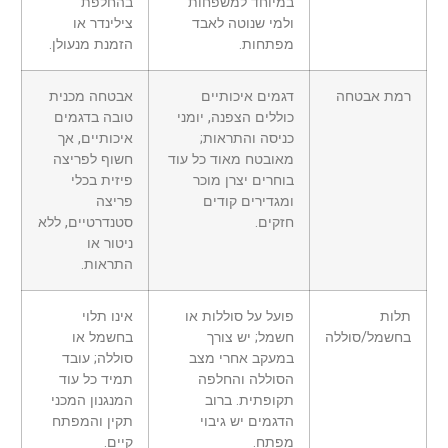
במיוחד למשפחות
בהחלפת
ולמי שנוטה לאבד
צילינדר או
מפתחות.
הזמנת מנעולן.
רמת אבטחה
דגמים איכותיים
אבטחה מכנית
כוללים הצפנה, יומני
טובה בדגמים
כניסה והתראות;
איכותיים, אך
מאובטח מאוד כל עוד
חשוף לפריצה
בוחרים יצרן מוכר
פיזית בכלי
ומגדירים קודים
פריצה
חזקים.
סטנדרטיים, ללא
ניטור או
התראות.
תלות
פועל על סוללות או
אינו תלוי
בחשמל/סוללה
חשמל; יש צורך
בחשמל או
במעקב אחרי מצב
סוללה; עובד
הסוללה והחלפה
תמיד כל עוד
תקופתית. ברוב
המנגנון המכני
הדגמים יש גיבוי
תקין והמפתח
מפתח.
קיים.