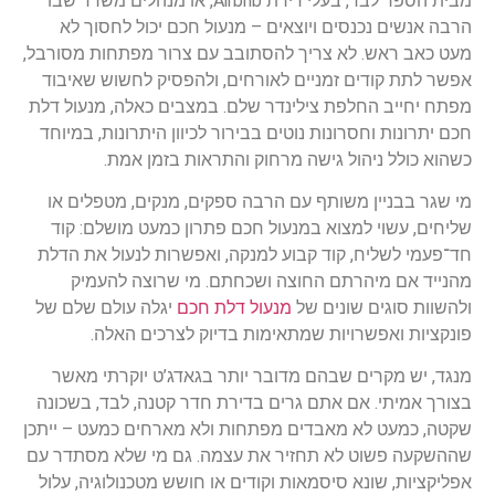
מבית הספר לבד, בעלי דירת Airbnb, או מנהלים משרד שבו
הרבה אנשים נכנסים ויוצאים – מנעול חכם יכול לחסוך לא
מעט כאב ראש. לא צריך להסתובב עם צרור מפתחות מסורבל,
אפשר לתת קודים זמניים לאורחים, ולהפסיק לחשוש שאיבוד
מפתח יחייב החלפת צילינדר שלם. במצבים כאלה, מנעול דלת
חכם יתרונות וחסרונות נוטים בבירור לכיוון היתרונות, במיוחד
כשהוא כולל ניהול גישה מרחוק והתראות בזמן אמת.
מי שגר בבניין משותף עם הרבה ספקים, מנקים, מטפלים או
שליחים, עשוי למצוא במנעול חכם פתרון כמעט מושלם: קוד
חד־פעמי לשליח, קוד קבוע למנקה, ואפשרות לנעול את הדלת
מהנייד אם מיהרתם החוצה ושכחתם. מי שרוצה להעמיק
ולהשוות סוגים שונים של
מנעול דלת חכם
יגלה עולם שלם של
פונקציות ואפשרויות שמתאימות בדיוק לצרכים האלה.
מנגד, יש מקרים שבהם מדובר יותר בגאדג’ט יוקרתי מאשר
בצורך אמיתי. אם אתם גרים בדירת חדר קטנה, לבד, בשכונה
שקטה, כמעט לא מאבדים מפתחות ולא מארחים כמעט – ייתכן
שההשקעה פשוט לא תחזיר את עצמה. גם מי שלא מסתדר עם
אפליקציות, שונא סיסמאות וקודים או חושש מטכנולוגיה, עלול