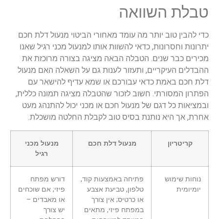
טבלת השוואה
כדי להבין טוב יותר מה עומד מאחורי הביטוי מנעול דלת חכם
יתרונות וחסרונות, כדאי להשוות אותו למנעול מכני רגיל שאנו
מכירים כבר שנים. הטבלה הבאה מציגה בצורה מרוכזת את
ההבדלים העיקריים, ותעזור לענות גם על השאלה האם מנעול
דלת חכם באמת כדאי עבורכם או שמא עדיף להישאר עם
הפתרון המסורתי. חשוב לזכור שהטבלה מציגה תמונה כללית,
ובמציאות כל דגם של מנעול חכם או מכני יכול להתנהג מעט
אחרת, אך היא נותנת בסיס טוב לקבלת החלטה מושכלת.
קריטריון
מנעול דלת חכם
מנעול מכני
רגיל
נוחות שימוש
פתיחה באמצעות קוד,
דורש מפתח
יומיומית
טלפון, טביעת אצבע
פיזי; אם שוכחים
או כרטיס; אין צורך
או מאבדים –
במפתח פיזי, מתאים
יש צורך