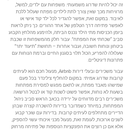
זה יכול להיות שדרוג משמעותי. משפחות עם ילדים, למשל,
מרוויחות מכך שאין צורך לתת לילדים מפתח שעלול ללכת
לאיבוד. במקום זאת, אפשר להגדיר לכל ילד קוד אישי או
לאפשר פתיחה דרך הטלפון של אחד ההורים. כך ניתן לראות
ביומן הכניסות מתי הילד נכנס הביתה, ולהימנע מהלחץ הקבוע
סביב “שכחתי את המפתח”. עבור חלק מהמשפחות זו שכבת
ביטחון ונוחות חשובה, ועבור אחרות – תחושת “תיעוד יתר”
שעלולה להפריע; הכול תלוי בסגנון החיים וברמת הנוחות עם
פתרונות דיגיטליים.
עבור משכירים ובעלי דירות Airbnb, מנעול חכם הוא לעיתים
קרובות שדרוג אמיתי. במקום להחליף צילינדר בכל פעם
שמישהו מאבד מפתח, או לתאם מפגש למסירת מפתחות
בשעות לא נוחות, אפשר פשוט לשנות קוד או לבטל הרשאה.
משכירים רבים מדווחים על ירידה בכאב הראש סביב ניהול
המפתחות, במיוחד כשמדובר בדירות להשכרה קצרה שבהן
הדיירים מתחלפים לעיתים קרובות. בדירות עם שוכר קבוע
לשנים ארוכות, לעומת זאת, מנעול מכני איכותי עשוי להספיק,
אלא אם כן רוצים את הפונקציות הנוספות של פתיחה מרחוק