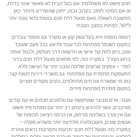
חכם פשוט לא משתלמת. אם בעל הבית לא מאשר שינוי בדלת,
או אם הסיכוי לעזוב בקרוב גבוה, ייתכן שהשדרוג מיותר. כאן
התשובה לשאלה האם מנעול דלת חכם באמת כדאי נוטה יותר
ל"לא", לפחות במצב הנוכחי.
דוגמה נוספת היא בעל עסק קטן או משרד עם מספר עובדים.
במקום לשכפל מפתחות לכל עובד ולדאוג בכל פעם שעובד
עוזב, ניתן לתת קוד אישי או הרשאה דרך הטלפון, ולבטל אותה
ברגע הצורך. במקרה כזה, למי מתאים מנעול דלת חכם ברור
למדי – עסקים שרוצים שליטה טובה יותר על הגישה וללא
התעסקות מתמדת עם מפתחות. גם משכירי דירות לטווח קצר,
כמו מי שמארח אורחים מתחלפים, נהנים מקודים זמניים
במקום מסירת מפתחות פיזיים.
מנגד, אדם מבוגר שמתקשה עם טלפונים חכמים או עם קודים
מורכבים, עשוי להרגיש ביטחון רב יותר עם מפתח פיזי פשוט.
אם אין צורך בשליטה מרחוק, אין כניסה ויציאה תכופות של
אנשים שונים, והטכנולוגיה מלחיצה יותר משהיא מקלה –
במקרה כזה מנעול דלת חכם יתרונות וחסרונות נראים אחרת
לחלוטין, והחסרונות של לימוד מערכת חדשה ותלות בסוללות