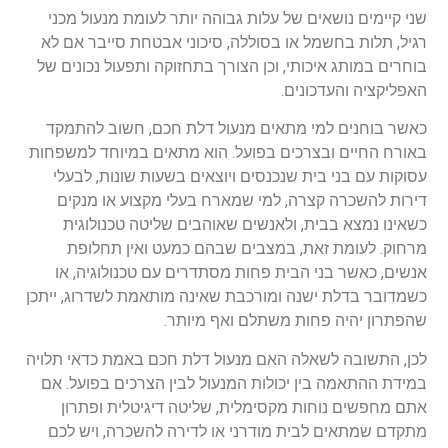
שני קיימים נושאים של עלות גבוהה יותר לעומת מנעול מכני
רגיל, תלות בחשמל או בסוללה, סיכוני אבטחת סייבר אם לא
בוחרים במותג איכותי, וכן הצורך בתחזוקה ותפעול נכונים של
האפליקציה והעדכונים.
כאשר בוחנים למי מתאים מנעול דלת חכם, חשוב להתמקד
באורח החיים ובצרכים בפועל. הוא מתאים במיוחד למשפחות
עסוקות עם בני בית שנכנסים ויוצאים בשעות שונות, לבעלי
דירות להשכרה קצרה, למי שמארח בעלי מקצוע או מנקים
כשאינו נמצא בבית, ולאנשים שאוהבים שליטה טכנולוגית
מרחוק. לעומת זאת, במצבים שבהם כמעט ואין תחלופת
אנשים, כאשר בני הבית פחות מסתדרים עם טכנולוגיה, או
כשמדובר בדלת ישנה ומורכבת שאינה מותאמת לשדרוג, ייתכן
שהפתרון יהיה פחות משתלם ואף מיותר.
לכן, התשובה לשאלה האם מנעול דלת חכם באמת כדאי תלויה
במידת ההתאמה בין יכולות המנעול לבין הצרכים בפועל. אם
אתם מחפשים נוחות מקסימלית, שליטה דיגיטלית ופתרון
מתקדם שמתאים לבית מודרני או לדירה להשכרה, ויש לכם