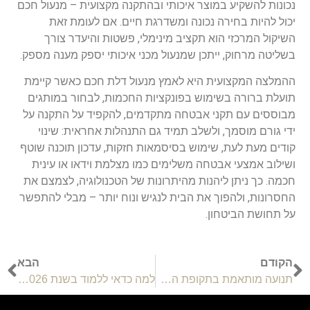
נכונות להשקיע במוצר איכותי ובהתקנה מקצועית – מנעול חכם
יכול להיות בחירה נכונה ומשדרגת חיים. אם לעומת זאת
השיקול המרכזי הוא תקציב מינימלי, פשטות והיעדר צורך
בשליטה מרחוק, ייתכן שמנעול מכני איכותי יספק מענה מספק.
ההמלצה המקצועית היא לאמץ מנעול דלת חכם כאשר קיימת
תועלת ברורה בשימוש בפונקציות החכמות, לבחור במותגים
מבוססים עם תקני אבטחה מתקדמים, להקפיד על התקנה על
ידי גורם מוסמך, ולשלב תמיד גם התנהלות אחראית: שינוי
קודים מעת לעת, שימוש בסיסמאות חזקות, עדכון תוכנה שוטף
ושילוב אמצעי אבטחה משלימים כמו מצלמת וידאו או עינית
חכמה. כך ניתן ליהנות מהיתרונות של הטכנולוגיה, לצמצם את
החסרונות, ולהפוך את הבית לנגיש ונוח יותר – מבלי להתפשר
על תחושת הביטחון.
הקודם
הבא
תנועה מותאמת בתקופת ההריון והחשיבות של ליווי נכון
למה כדאי ללמוד בשנת 2026 את שפת התכנות פייתון?