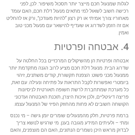
לגלות שמנעול חכם מייצר יותר תסכול משיפור. לכן, לפני
רכישה חשוב לשאול למי מתאים מנעול דלת חכם, האם עומד
מאחוריו צורך אמיתי או רק רצון “להיות מעודכן”, ורק אז להחליט
אם זה הזמן לשדרוג או שעדיף להישאר עם מנעול מכני טוב
ואמין.
4. אבטחה ופרטיות
אבטחה ופרטיות הן מהשיקולים המרכזיים בכל החלטה על
שדרוג הבית. מנעול דלת חכם מציע לרוב הגנה מתקדמת יותר
ממנעול מכני פשוט: הצפנת תקשורת, קודים משתנים, זיהוי
ביומטרי ואפשרות לקבל התראות על פתיחה ונעילה. עם זאת,
כל מערכת שמתחברת לרשת חשופה תאורטית לניסיונות
פריצה דיגיטליים, ולכן איכות היצרן, תוכנת האבטחה ועדכוני
הקושחה חשובים לא פחות מהחוזק הפיזי של המנעול עצמו.
ברמת פרטיות, חלק מהמנעולים שומרים יומן גישה – מי נכנס
ומתי – ולעיתים המידע מגובה בענן. מי שרגיש לנושא צריך
לבדוק מראש היכן נשמרים הנתונים, האם הם מוצפנים, והאם