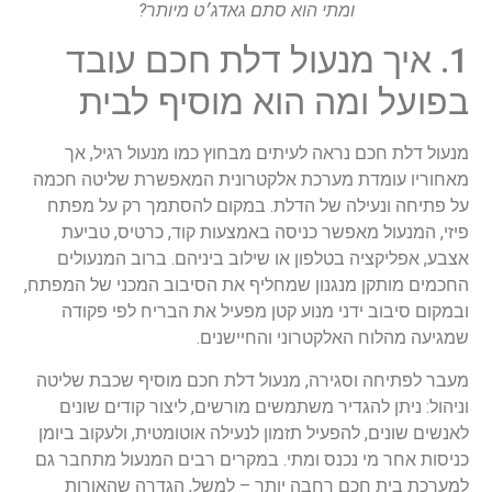
ומתי הוא סתם גאדג׳ט מיותר?
1. איך מנעול דלת חכם עובד
בפועל ומה הוא מוסיף לבית
מנעול דלת חכם נראה לעיתים מבחוץ כמו מנעול רגיל, אך
מאחוריו עומדת מערכת אלקטרונית המאפשרת שליטה חכמה
על פתיחה ונעילה של הדלת. במקום להסתמך רק על מפתח
פיזי, המנעול מאפשר כניסה באמצעות קוד, כרטיס, טביעת
אצבע, אפליקציה בטלפון או שילוב ביניהם. ברוב המנעולים
החכמים מותקן מנגנון שמחליף את הסיבוב המכני של המפתח,
ובמקום סיבוב ידני מנוע קטן מפעיל את הבריח לפי פקודה
שמגיעה מהלוח האלקטרוני והחיישנים.
מעבר לפתיחה וסגירה, מנעול דלת חכם מוסיף שכבת שליטה
וניהול: ניתן להגדיר משתמשים מורשים, ליצור קודים שונים
לאנשים שונים, להפעיל תזמון לנעילה אוטומטית, ולעקוב ביומן
כניסות אחר מי נכנס ומתי. במקרים רבים המנעול מתחבר גם
למערכת בית חכם רחבה יותר – למשל, הגדרה שהאורות