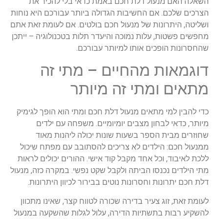
השאלה האם מנעול דלת חכם באמת כדאי בלי להכיר את
הצרכים שלכם. אם החשיבות הגדולה ביותר עבורכם היא נוחות
ושליטה, היתרונות של מנעול חכם בולטים. אם לעומת זאת אתם
מחפשים פשטות, עלות נמוכה והיעדר תלות בטכנולוגיה – ייתכן
שהחסרונות הופכים אותו למיותר עבורכם.
דוגמאות מהחיים – מתי זה
מתאים ומתי זה מיותר
כדי להבין למי מתאים מנעול דלת חכם ומתי הוא הופך לגימיק
מיותר, כדאי לבחון מצבים יומיומיים. משפחה עם ילדים
שחוזרים מבית הספר בשעות שונות יכולה ליהנות מאוד
ממנעול חכם: הילדים לא צריכים להסתובב עם מפתח שיכול
ללכת לאיבוד, וכל אחד מקבל קוד אישי. ההורים יכולים לראות
מתי הילדים נכנסו הביתה ולקבל שקט נפשי. במקרה כזה, מנעול
דלת חכם יתרונות וחסרונות נוטים בבירור לכיוון היתרונות.
לעומת זאת, זוג צעיר בדירה שכורה לטווח קצר, שאינו מתכוון
להשקיע רבות בתשתיות הדירה, עלול לגלות שהשקעה במנעול