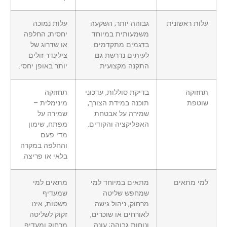
עלות ראשונית
גבוהה יותר; השקעה
עלות נמוכה
משמעותית במיוחד
יחסית; החלפה
בדגמים מתקדמים.
או שדרוג של
לעיתים נדרשת גם
צילינדר זולים
התקנה מקצועית.
יותר באופן יחסי.
תחזוקה
בדיקת סוללות, עדכוני
תחזוקה
שוטפת
תוכנה במידת הצורך,
מינימלית –
שמירה על אבטחת
שמירה על
האפליקציה והקודים.
מפתח, שימון
מדי פעם
והחלפה במקרה
בלאי או פריצה.
למי מתאים
מתאים במיוחד למי
מתאים למי
שמחפש שליטה
שמעדיף
מרחוק, ניהול גישה
פשטות, אינו
לאורחים או שוכרים,
זקוק לשליטה
ונוחות גבוהה; עונה
מרחוק ומעדיף