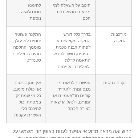
היטב על השאלה למי
להימנע
מתאים מנעול דלת
מטכנולוגיה
חכם.
נוספת.
מורכבות
בדרך כלל דורש
התקנה פשוטה
התקנה
התקנה מקצועית או
יחסית למנעולן
לפחות הבנה טכנית
מוסמך; החלפה
בסיסית; חשוב לוודא
מהירה בצילינדר
התאמה לדלת
סטנדרטי.
ולצילינדר הקיימים.
בקרת כניסות
אפשרות לראות מי
אין יומן כניסות
נכנס ומתי, להגדיר
או יכולת מעקב;
קודים חד־פעמיים או
כל מי שמחזיק
זמניים, ולנהל הרשאות
במפתח יכול
בצורה חכמה.
להיכנס בלי
השארת עקבות.
ההשוואה מראה מדוע אי אפשר לענות באופן חד־משמעי על