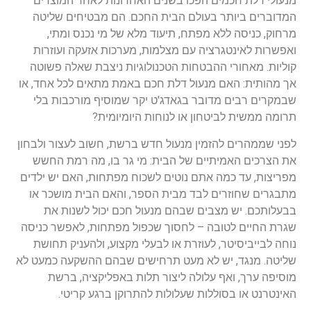
מנעולי דלת חכמים הפכו בשנים האחרונות לאחד המוצרים
המדוברים ביותר בעולם הבית החכם. הם מבטיחים שליטה
מרחוק, כניסה ללא מפתח, תיעוד מלא של מי נכנס ומתי,
ואפשרות לאינטגרציה עם מצלמות, מערכות אזעקה ועוזרות
קוליות. מאחורי ההבטחות הטכנולוגיות ניצבת שאלה פשוטה
אך מהותית: האם מנעול דלת חכם באמת מתאים לכל אחד, או
שבמקרים רבים מדובר בגאדג'ט יקר שמוסיף מורכבות בלי
תרומה ממשית לביטחון או לנוחות היומיומית?
לפני שממהרים להזמין מנעול חדש ברשת, חשוב לעצור ולבחון
את הצרכים האמיתיים של הבית: מי גר בו, מה רמת החשש
מפריצות, עד כמה אתם נוטים לשכוח מפתחות, האם יש ילדים
מתבגרים שחוזרים לבד מבית הספר, והאם הבית מושכר או
בבעלותכם. יש מצבים שבהם מנעול חכם יכול לשנות את
שגרת החיים לטובה – לחסוך שכפול מפתחות, לאפשר כניסה
נוחה לבייביסיטר, לעוזרת או לבעלי מקצוע, ולהעניק תחושת
שליטה. מנגד, יש לא מעט תרחישים שבהם ההשקעה כמעט לא
מוסיפה ערך, ואף עלולה ליצור תלות באפליקציה, ברשת
האינטרנט או בסוללות שעלולות להתרוקן ברגע קריטי.