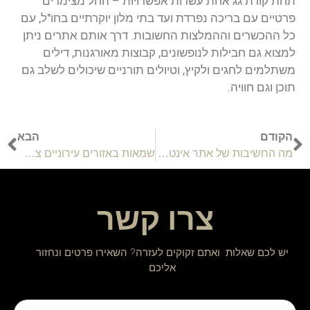
תחת
קורת
גג
אחת
עשרות
אפשרויות
–
החל
מצימרים
פרטיים
עם
בריכה
נפרדת
ועד
בתי
מלון
יוקרתיים
בחו
"
ל
,
עם
כל
ההכשרים
וההמלצות
החשובות
.
דרך
אותם
אתרים
ניתן
למצוא
גם
חבילות
לנופשונים
,
קבוצות
מאורגנות
,
דילים
משתלמים
לחגים
ולקיץ
,
וטיולים
תורניים
שיכולים
לשלב
גם
תוכן
וגם
חוויה
.
הקודם
הבא
מה החשיבות של אתר אינטרנט לעסק בעידן הדיגיטלי?
שמאות באזורים עירוניים צפופים
צרו קשר
יש לכם שאלות ואתם זקוקים לעזרה? השאירו פרטים ונחזור
אליכם