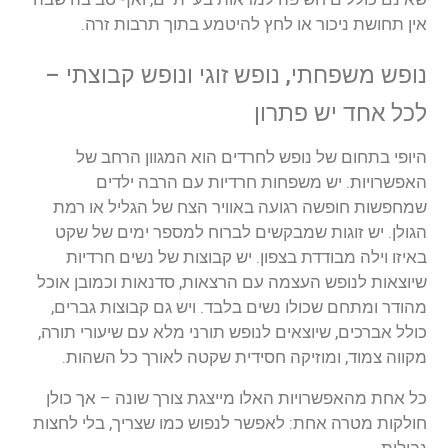
אין
תחושת
ניכור
או
לחץ
להיטמע
בתוך
תרבות
זרה
.
נופש
משפחתי
,
נופש
זוגי
ונופש
קבוצתי
–
לכל
אחד
יש
פתרון
היופי
בתחום
של
נופש
לחרדים
הוא
המגוון
הרחב
של
האפשרויות
.
יש
משפחות
חרדיות
עם
הרבה
ילדים
שמחפשות
חופשה
רגועה
באוויר
הצח
של
הגליל
או
רמת
הגולן
.
יש
זוגות
שמבקשים
לברוח
למספר
ימים
של
שקט
באיזו
וילה
מבודדת
בצפון
.
יש
קבוצות
של
נשים
חרדיות
שיוצאות
לנופש
העצמה
עם
הרצאות
,
סדנאות
וכמובן
אוכל
מהודר
ומתחם
שכולו
נשים
בלבד
.
ויש
גם
קבוצות
גברים
,
כולל
אברכים
,
שיוצאים
לנופש
תורני
מלא
עם
שיעורי
תורה
,
מקווה
צמוד
,
ומוזיקה
חסידית
שקטה
לאורך
כל
השהות
.
כל
אחת
מהאפשרויות
האלו
מייצגת
צורך
שונה
–
אך
כולן
חולקות
מטרה
אחת
:
לאפשר
לנפוש
כמו
שצריך
,
בלי
לחצות