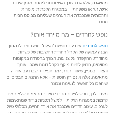
מהשגרה
,
אלא
גם
בצורך
רגשי
ורוחני
ליהנות
מזמן
איכות
אישי
,
זוגי
או
משפחתי
–
במסגרת
הלכתית
,
מוסרית
ותרבותית
שמכבדת
את
הערכים
שעליהם
מבוסס
הבית
החרדי
.
נופש
לחרדים
–
מה
מייחד
אותו
?
נופש
לחרדים
אינו
עוד
חופשה
"
רגילה
".
הוא
בנוי
כולו
מתוך
הבנה
עמוקה
של
הקהל
החרדי
:
החשיבות
של
כשרות
מהודרת
,
ההקפדה
על
צניעות
,
הצורך
בהפרדה
במקומות
מסוימים
,
הרצון
להיות
מוקף
בקהל
דומה
שמבין
אותך
,
והצורך
במניין
,
שיעורי
תורה
,
זמני
תפילות
ושבת
עם
אווירה
מתאימה
.
אלה
אינם
רק
תוספות
–
אלא
התנאים
הבסיסיים
שיהפכו
כל
חופשה
לנעימה
ונכונה
.
מעבר
לכך
,
נופש
לציבור
החרדי
מצריך
התאמות
שלא
תמיד
קיימות
במסגרות
רגילות
–
למשל
תכניות
בידור
שמתאימות
לערכים
,
עיצוב
חדרים
שמכבד
את
אורח
החיים
,
מסלולי
טיול
שאינם
כוללים
חשיפה
למראות
בעייתיים
,
ואף
סביבה
שבה