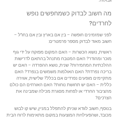
גבולות
.
מה
חשוב
לבדוק
כשמחפשים
נופש
לחרדים
?
לפני
שמזמינים
חופשה
–
בין
אם
בארץ
ובין
אם
בחו
"
ל
–
חשוב
מאוד
לבדוק
מספר
פרמטרים
:
ראשית
,
נושא
הכשרות
–
האם
המקום
מפוקח
על
ידי
גוף
מוכר
ומהודר
?
האם
המטבח
מתנהל
בהתאם
לדרישות
ההלכתיות
המחמירות
?
שנית
,
נושא
ההפרדה
–
האם
יש
בריכה
נפרדת
?
האם
האולמות
משמשים
בנפרד
?
האם
מתקיימים
מופעים
נפרדים
אם
בכלל
?
שלישית
,
אווירה
כללית
–
האם
יש
תחושת
נוחות
?
האם
האורחים
הם
כולם
מהציבור
החרדי
או
לפחות
מסגרת
מכילה
שמבינה
את
הצרכים
?
בנוסף
,
חשוב
לוודא
שניתן
להתפלל
במניין
,
שיש
קו
לבוש
מכובד
,
ושהפעילויות
המוצעות
במקום
מתאימות
לרוח
הבית