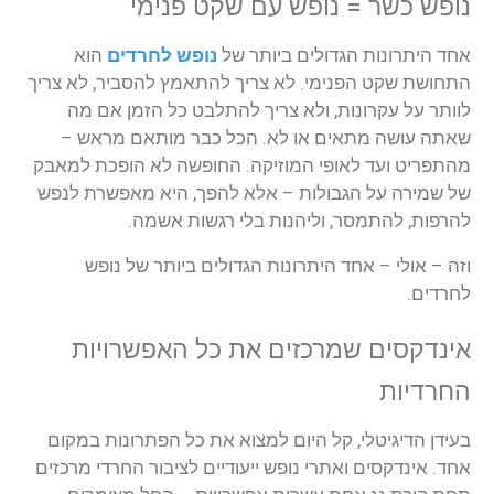
נופש
כשר
=
נופש
עם
שקט
פנימי
אחד
היתרונות
הגדולים
ביותר
של
נופש
לחרדים
הוא
התחושת
שקט
הפנימי
.
לא
צריך
להתאמץ
להסביר
,
לא
צריך
לוותר
על
עקרונות
,
ולא
צריך
להתלבט
כל
הזמן
אם
מה
שאתה
עושה
מתאים
או
לא
.
הכל
כבר
מותאם
מראש
–
מהתפריט
ועד
לאופי
המוזיקה
.
החופשה
לא
הופכת
למאבק
של
שמירה
על
הגבולות
–
אלא
להפך
,
היא
מאפשרת
לנפש
להרפות
,
להתמסר
,
וליהנות
בלי
רגשות
אשמה
.
וזה
–
אולי
–
אחד
היתרונות
הגדולים
ביותר
של
נופש
לחרדים
.
אינדקסים
שמרכזים
את
כל
האפשרויות
החרדיות
בעידן
הדיגיטלי
,
קל
היום
למצוא
את
כל
הפתרונות
במקום
אחד
.
אינדקסים
ואתרי
נופש
ייעודיים
לציבור
החרדי
מרכזים