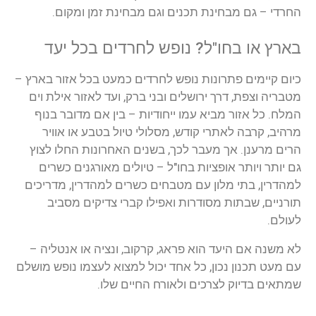
החרדי
–
גם
מבחינת
תכנים
וגם
מבחינת
זמן
ומקום
.
בארץ
או
בחו
"
ל
?
נופש
לחרדים
בכל
יעד
כיום
קיימים
פתרונות
נופש
לחרדים
כמעט
בכל
אזור
בארץ
–
מטבריה
וצפת
,
דרך
ירושלים
ובני
ברק
,
ועד
לאזור
אילת
וים
המלח
.
כל
אזור
מביא
עמו
ייחודיות
–
בין
אם
מדובר
בנוף
מרהיב
,
קרבה
לאתרי
קודש
,
מסלולי
טיול
בטבע
או
אוויר
הרים
מרענן
.
אך
מעבר
לכך
,
בשנים
האחרונות
החלו
לצוץ
גם
יותר
ויותר
אופציות
בחו
"
ל
–
טיולים
מאורגנים
כשרים
למהדרין
,
בתי
מלון
עם
מטבחים
כשרים
למהדרין
,
מדריכים
תורניים
,
שבתות
מסודרות
ואפילו
קברי
צדיקים
מסביב
לעולם
.
לא
משנה
אם
היעד
הוא
פראג
,
קרקוב
,
ונציה
או
אנטליה
–
עם
מעט
תכנון
נכון
,
כל
אחד
יכול
למצוא
לעצמו
נופש
מושלם
שמתאים
בדיוק
לצרכים
ולאורח
החיים
שלו
.